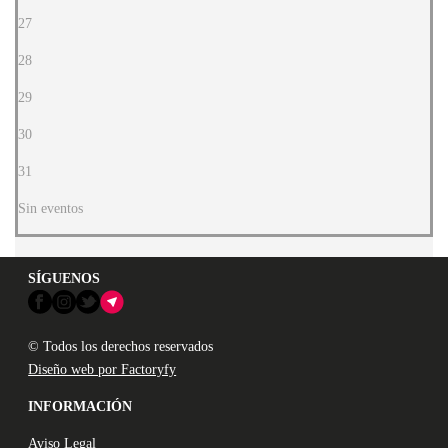
27
28
29
30
31
Sin eventos
SÍGUENOS
© Todos los derechos reservados
Diseño web por Factoryfy
INFORMACIÓN
Aviso Legal