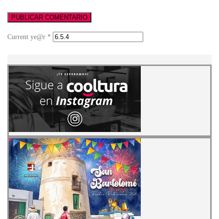
Current ye@r
*