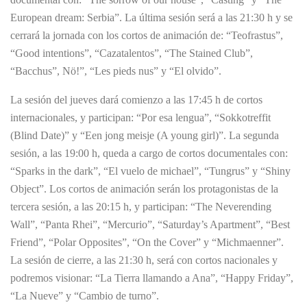
European dream: Serbia”. La última sesión será a las 21:30 h y se
cerrará la jornada con los cortos de animación de: “Teofrastus”,
“Good intentions”, “Cazatalentos”, “The Stained Club”,
“Bacchus”, Nö!”, “Les pieds nus” y “El olvido”.
La sesión del jueves dará comienzo a las 17:45 h de cortos
internacionales, y participan: “Por esa lengua”, “Sokkotreffit
(Blind Date)” y “Een jong meisje (A young girl)”. La segunda
sesión, a las 19:00 h, queda a cargo de cortos documentales con:
“Sparks in the dark”, “El vuelo de michael”, “Tungrus” y “Shiny
Object”. Los cortos de animación serán los protagonistas de la
tercera sesión, a las 20:15 h, y participan: “The Neverending
Wall”, “Panta Rhei”, “Mercurio”, “Saturday’s Apartment”, “Best
Friend”, “Polar Opposites”, “On the Cover” y “Michmaenner”.
La sesión de cierre, a las 21:30 h, será con cortos nacionales y
podremos visionar: “La Tierra llamando a Ana”, “Happy Friday”,
“La Nueve” y “Cambio de turno”.