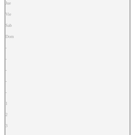
Jue
Vie
Sab
Dom
-
-
-
-
-
1
2
3