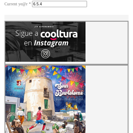
Current ye@r
*